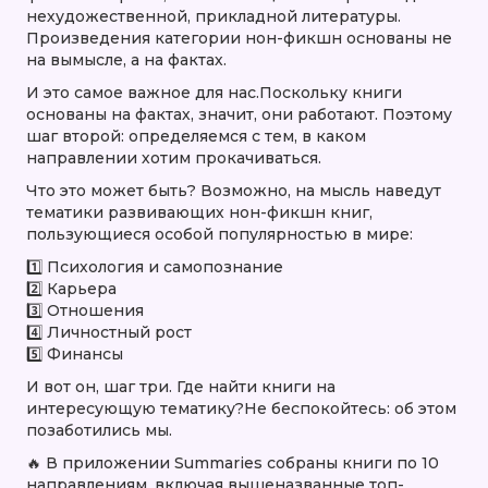
нехудожественной, прикладной литературы.
Произведения категории нон-фикшн основаны не
на вымысле, а на фактах.
И это самое важное для нас.Поскольку книги
основаны на фактах, значит, они работают. Поэтому
шаг второй: определяемся с тем, в каком
направлении хотим прокачиваться.
Что это может быть? Возможно, на мысль наведут
тематики развивающих нон-фикшн книг,
пользующиеся особой популярностью в мире:
1️⃣ Психология и самопознание
2️⃣ Карьера
3️⃣ Отношения
4️⃣ Личностный рост
5️⃣ Финансы
И вот он, шаг три. Где найти книги на
интересующую тематику?Не беспокойтесь: об этом
позаботились мы.
🔥 В приложении Summaries собраны книги по 10
направлениям, включая вышеназванные топ-