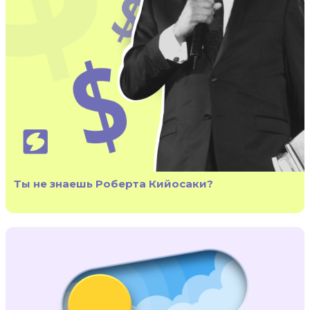
Ты не знаешь Роберта Кийосаки?