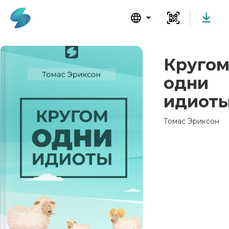
Круго
одни
идиот
Томас Эриксон