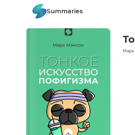
Summaries
То
Марк